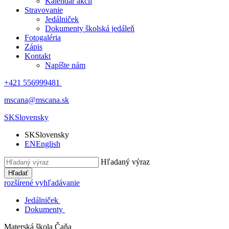
Kalendár akcií
Stravovanie
Jedálniček
Dokumenty školská jedáleň
Fotogaléria
Zápis
Kontakt
Napíšte nám
+421 556999481
mscana@mscana.sk
SK
Slovensky
SK
Slovensky
EN
English
Hľadaný výraz
Hľadať
rozšírené vyhľadávanie
Jedálniček
Dokumenty
Materská škola
Čaňa