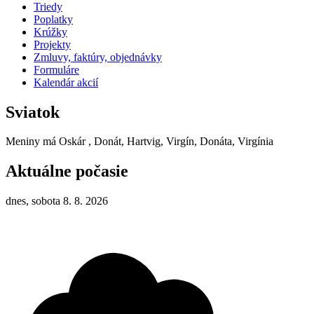
Triedy
Poplatky
Krúžky
Projekty
Zmluvy, faktúry, objednávky
Formuláre
Kalendár akcií
Sviatok
Meniny má
Oskár
, Donát, Hartvig, Virgín, Donáta, Virgínia
Aktuálne počasie
dnes, sobota 8. 8. 2026