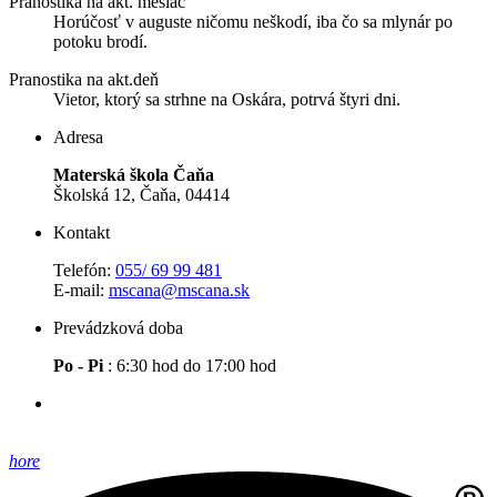
Pranostika na akt. mesiac
Horúčosť v auguste ničomu neškodí, iba čo sa mlynár po
potoku brodí.
Pranostika na akt.deň
Vietor, ktorý sa strhne na Oskára, potrvá štyri dni.
Adresa
Materská škola Čaňa
Školská 12, Čaňa, 04414
Kontakt
Telefón:
055/ 69 99 481
E-mail:
mscana@mscana.sk
Prevádzková doba
Po - Pi
: 6:30 hod do 17:00 hod
hore