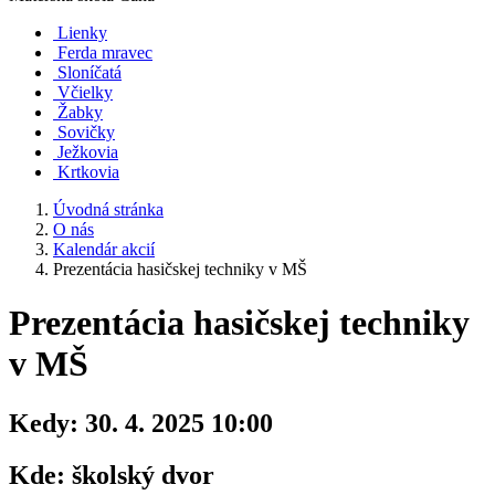
Lienky
Ferda mravec
Sloníčatá
Včielky
Žabky
Sovičky
Ježkovia
Krtkovia
Úvodná stránka
O nás
Kalendár akcií
Prezentácia hasičskej techniky v MŠ
Prezentácia hasičskej techniky
v MŠ
Kedy:
30. 4. 2025 10:00
Kde:
školský dvor