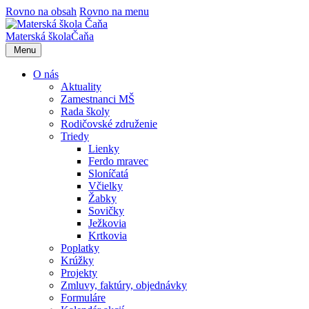
Rovno na obsah
Rovno na menu
Materská škola
Čaňa
Menu
O nás
Aktuality
Zamestnanci MŠ
Rada školy
Rodičovské združenie
Triedy
Lienky
Ferdo mravec
Sloníčatá
Včielky
Žabky
Sovičky
Ježkovia
Krtkovia
Poplatky
Krúžky
Projekty
Zmluvy, faktúry, objednávky
Formuláre