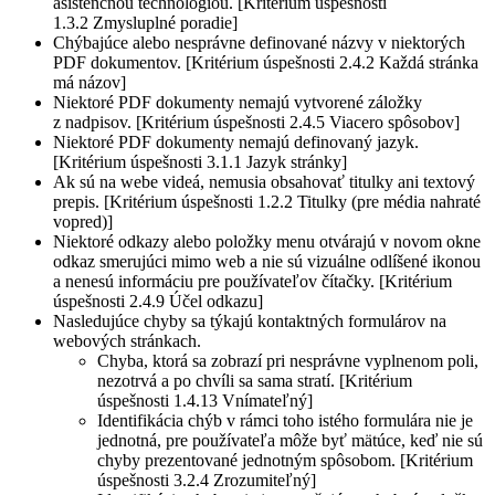
asistenčnou technológiou. [Kritérium úspešnosti
1.3.2 Zmysluplné poradie]
Chýbajúce alebo nesprávne definované názvy v niektorých
PDF dokumentov. [Kritérium úspešnosti 2.4.2 Každá stránka
má názov]
Niektoré PDF dokumenty nemajú vytvorené záložky
z nadpisov. [Kritérium úspešnosti 2.4.5 Viacero spôsobov]
Niektoré PDF dokumenty nemajú definovaný jazyk.
[Kritérium úspešnosti 3.1.1 Jazyk stránky]
Ak sú na webe videá, nemusia obsahovať titulky ani textový
prepis. [Kritérium úspešnosti 1.2.2 Titulky (pre média nahraté
vopred)]
Niektoré odkazy alebo položky menu otvárajú v novom okne
odkaz smerujúci mimo web a nie sú vizuálne odlíšené ikonou
a nenesú informáciu pre používateľov čítačky. [Kritérium
úspešnosti 2.4.9 Účel odkazu]
Nasledujúce chyby sa týkajú kontaktných formulárov na
webových stránkach.
Chyba, ktorá sa zobrazí pri nesprávne vyplnenom poli,
nezotrvá a po chvíli sa sama stratí. [Kritérium
úspešnosti 1.4.13 Vnímateľný]
Identifikácia chýb v rámci toho istého formulára nie je
jednotná, pre používateľa môže byť mätúce, keď nie sú
chyby prezentované jednotným spôsobom. [Kritérium
úspešnosti 3.2.4 Zrozumiteľný]