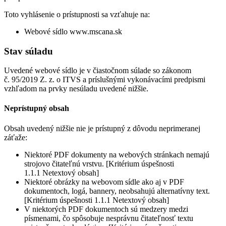
Toto vyhlásenie o prístupnosti sa vzťahuje na:
Webové sídlo www.mscana.sk
Stav súladu
Uvedené webové sídlo je v čiastočnom súlade so zákonom
č. 95/2019 Z. z. o ITVS a príslušnými vykonávacími predpismi
vzhľadom na prvky nesúladu uvedené nižšie.
Neprístupný obsah
Obsah uvedený nižšie nie je prístupný z dôvodu neprimeranej
záťaže:
Niektoré PDF dokumenty na webových stránkach nemajú
strojovo čitateľnú vrstvu. [Kritérium úspešnosti
1.1.1 Netextový obsah]
Niektoré obrázky na webovom sídle ako aj v PDF
dokumentoch, logá, bannery, neobsahujú alternatívny text.
[Kritérium úspešnosti 1.1.1 Netextový obsah]
V niektorých PDF dokumentoch sú medzery medzi
písmenami, čo spôsobuje nesprávnu čitateľnosť textu