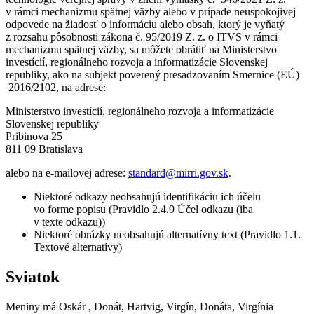
v rámci mechanizmu spätnej väzby alebo v prípade neuspokojivej
odpovede na žiadosť o informáciu alebo obsah, ktorý je vyňatý
z rozsahu pôsobnosti zákona č. 95/2019 Z. z. o ITVS v rámci
mechanizmu spätnej väzby, sa môžete obrátiť na Ministerstvo
investícií, regionálneho rozvoja a informatizácie Slovenskej
republiky, ako na subjekt poverený presadzovaním Smernice (EÚ)
2016/2102, na adrese:
Ministerstvo investícií, regionálneho rozvoja a informatizácie
Slovenskej republiky
Pribinova 25
811 09 Bratislava
alebo na e-mailovej adrese:
standard@mirri.gov.sk
.
Niektoré odkazy neobsahujú identifikáciu ich účelu
vo forme popisu (Pravidlo 2.4.9 Účel odkazu (iba
v texte odkazu))
Niektoré obrázky neobsahujú alternatívny text (Pravidlo 1.1.
Textové alternatívy)
Sviatok
Meniny má
Oskár
, Donát, Hartvig, Virgín, Donáta, Virgínia