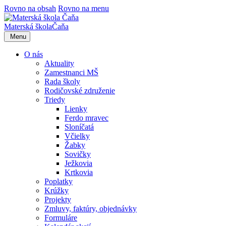
Rovno na obsah
Rovno na menu
Materská škola
Čaňa
Menu
O nás
Aktuality
Zamestnanci MŠ
Rada školy
Rodičovské združenie
Triedy
Lienky
Ferdo mravec
Sloníčatá
Včielky
Žabky
Sovičky
Ježkovia
Krtkovia
Poplatky
Krúžky
Projekty
Zmluvy, faktúry, objednávky
Formuláre