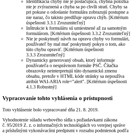
Identifikácia chyby nie je postačujúca, chybná položka
nie je zvýraznená a chyba sa po chvíli stratí. Chyby sa
pri pokuse o odoslanie formulára zobrazujú postupne a
nie naraz, čo takisto predlžuje opravu chýb. [Kritérium
úspešnosti 3.3.1 Zrozumiteľný]
Inštrukcie k formuláru sú umiestnené až za samotným
formulárom. [Kritérium úspešnosti 3.3.2 Zrozumiteľný]
Nie je poskytnutý návrh na opravu chyby vo formulári,
používateľ by mal mať poskytnutý pokyn o tom, ako
túto chybu opraviť. [Kritérium úspešnosti
3.3.3 Zrozumiteľný]
Dynamicky generovaný obsah, ktorý informuje
používateľa o nesprávnom formáte PSČ. Čítačka
obrazovky neinterpretujú túto dynamickú zmenu
obsahu, pretože v HTML kóde stránky sa nepoužíva
atribút WAI-ARIA role="alert". [Kritérium úspešnosti
4.1.3 Robustný]
Vypracovanie tohto vyhlásenia o prístupnosti
Toto vyhlásenie bolo vypracované dňa 21. 8. 2019.
Vyhodnotenie súladu webového sídla s požiadavkami zákona
č. 95/2019 Z. z. o informačných technológiách vo verejnej správe
a príslušnými vykonávacími predpismi v rozsahu podmienok podľa