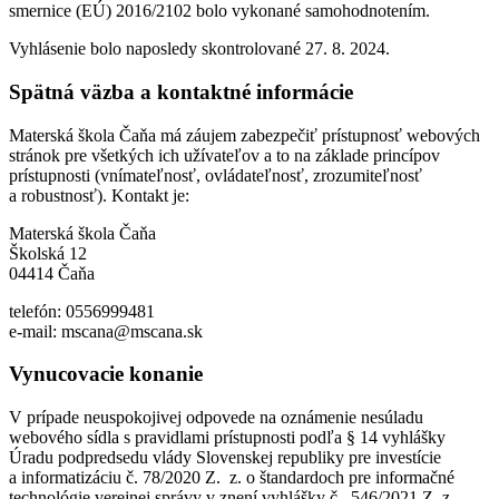
smernice (EÚ) 2016/2102 bolo vykonané samohodnotením.
Vyhlásenie bolo naposledy skontrolované 27. 8. 2024.
Spätná väzba a kontaktné informácie
Materská škola Čaňa má záujem zabezpečiť prístupnosť webových
stránok pre všetkých ich užívateľov a to na základe princípov
prístupnosti (vnímateľnosť, ovládateľnosť, zrozumiteľnosť
a robustnosť). Kontakt je:
Materská škola Čaňa
Školská 12
04414 Čaňa
telefón: 0556999481
e-mail: mscana@mscana.sk
Vynucovacie konanie
V prípade neuspokojivej odpovede na oznámenie nesúladu
webového sídla s pravidlami prístupnosti podľa § 14 vyhlášky
Úradu podpredsedu vlády Slovenskej republiky pre investície
a informatizáciu č. 78/2020 Z. z. o štandardoch pre informačné
technológie verejnej správy v znení vyhlášky č. 546/2021 Z. z.