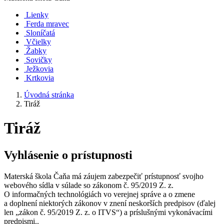
Lienky
Ferda mravec
Sloníčatá
Včielky
Žabky
Sovičky
Ježkovia
Krtkovia
Úvodná stránka
Tiráž
Tiráž
Vyhlásenie o prístupnosti
Materská škola Čaňa má záujem zabezpečiť prístupnosť svojho
webového sídla v súlade so zákonom č. 95/2019 Z. z.
O informačných technológiách vo verejnej správe a o zmene
a doplnení niektorých zákonov v znení neskorších predpisov (ďalej
len „zákon č. 95/2019 Z. z. o ITVS“) a príslušnými vykonávacími
predpismi..