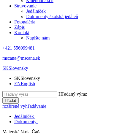
Kalendár akcií
Stravovanie
Jedálniček
Dokumenty školská jedáleň
Fotogaléria
Zápis
Kontakt
Napíšte nám
+421 556999481
mscana@mscana.sk
SK
Slovensky
SK
Slovensky
EN
English
Hľadaný výraz
Hľadať
rozšírené vyhľadávanie
Jedálniček
Dokumenty
Materská škola
Čaňa