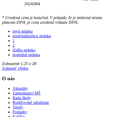
2024/004
* Uvedená cena je konečná. V prípade, že je zmluvná strana
platcom DPH, je cena uvedená vrátane DPH.
prvá stránka
predchádzajúca stránka
1
2
ďalšia stránka
posledná stránka
Zobrazené
1
-
25
z 28
Zobraziť všetko
O nás
Aktuality
Zamestnanci MŠ
Rada školy
Rodičovské združenie
Triedy
Poplatky
Krúžky