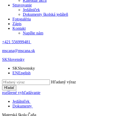
Kalendár akcií
Stravovanie
Jedálniček
Dokumenty školská jedáleň
Fotogaléria
Zápis
Kontakt
Napíšte nám
+421 556999481
mscana@mscana.sk
SK
Slovensky
SK
Slovensky
EN
English
Hľadaný výraz
Hľadať
rozšírené vyhľadávanie
Jedálniček
Dokumenty
Materská škola
Čaňa