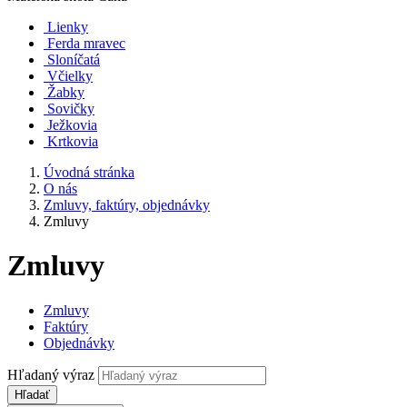
Lienky
Ferda mravec
Sloníčatá
Včielky
Žabky
Sovičky
Ježkovia
Krtkovia
Úvodná stránka
O nás
Zmluvy, faktúry, objednávky
Zmluvy
Zmluvy
Zmluvy
Faktúry
Objednávky
Hľadaný výraz
Hľadať