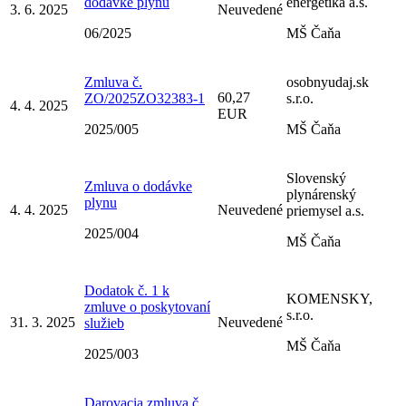
dodávke plynu
energetika a.s.
3. 6. 2025
Neuvedené
06/2025
MŠ Čaňa
Zmluva č.
osobnyudaj.sk
60,27
ZO/2025ZO32383-1
s.r.o.
4. 4. 2025
EUR
2025/005
MŠ Čaňa
Slovenský
Zmluva o dodávke
plynárenský
plynu
4. 4. 2025
Neuvedené
priemysel a.s.
2025/004
MŠ Čaňa
Dodatok č. 1 k
KOMENSKY,
zmluve o poskytovaní
s.r.o.
31. 3. 2025
Neuvedené
služieb
MŠ Čaňa
2025/003
Darovacia zmluva č.