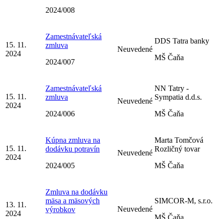
2024/008
Zamestnávateľská
DDS Tatra banky
15. 11.
zmluva
Neuvedené
2024
MŠ Čaňa
2024/007
Zamestnávateľská
NN Tatry -
15. 11.
zmluva
Sympatia d.d.s.
Neuvedené
2024
2024/006
MŠ Čaňa
Kúpna zmluva na
Marta Tomčová
15. 11.
dodávku potravín
Rozličný tovar
Neuvedené
2024
2024/005
MŠ Čaňa
Zmluva na dodávku
mäsa a mäsových
SIMCOR-M, s.r.o.
13. 11.
Neuvedené
výrobkov
2024
MŠ Čaňa