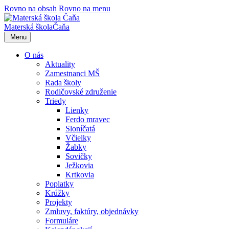
Rovno na obsah
Rovno na menu
Materská škola
Čaňa
Menu
O nás
Aktuality
Zamestnanci MŠ
Rada školy
Rodičovské združenie
Triedy
Lienky
Ferdo mravec
Sloníčatá
Včielky
Žabky
Sovičky
Ježkovia
Krtkovia
Poplatky
Krúžky
Projekty
Zmluvy, faktúry, objednávky
Formuláre