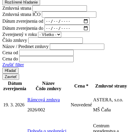
Rozšírené hľadanie
Zmluvná strana
Zmluvná strana IČO
Dátum zverejnenia od
Dátum zverejnenia do
Zverejnený v roku
Číslo zmluvy
Názov / Predmet zmluvy
Cena od
Cena do
Zrušiť filter
Zavrieť
Dátum
Názov
Cena *
Zmluvné strany
zverejnenia
Číslo zmluvy
Rámcová zmluva
ASTERA, s.r.o.
19. 3. 2026
Neuvedené
2026/002
MŠ Čaňa
Centrum
Dohoda o spolupráci
poradenstva a