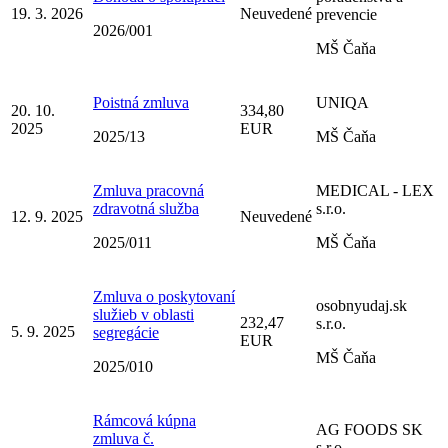
19. 3. 2026
Neuvedené
prevencie
2026/001
MŠ Čaňa
Poistná zmluva
UNIQA
20. 10.
334,80
2025
EUR
2025/13
MŠ Čaňa
Zmluva pracovná
MEDICAL - LEX
zdravotná služba
s.r.o.
12. 9. 2025
Neuvedené
2025/011
MŠ Čaňa
Zmluva o poskytovaní
osobnyudaj.sk
služieb v oblasti
232,47
s.r.o.
5. 9. 2025
segregácie
EUR
MŠ Čaňa
2025/010
Rámcová kúpna
AG FOODS SK
zmluva č.
s.r.o.