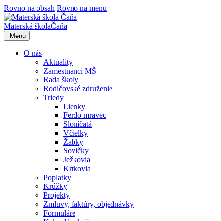
Rovno na obsah
Rovno na menu
Materská škola
Čaňa
Menu
O nás
Aktuality
Zamestnanci MŠ
Rada školy
Rodičovské združenie
Triedy
Lienky
Ferdo mravec
Sloníčatá
Včielky
Žabky
Sovičky
Ježkovia
Krtkovia
Poplatky
Krúžky
Projekty
Zmluvy, faktúry, objednávky
Formuláre