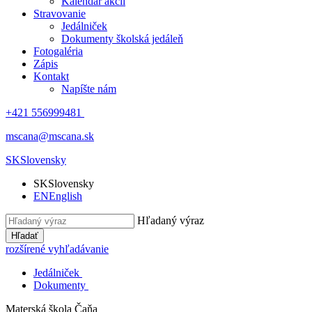
Kalendár akcií
Stravovanie
Jedálniček
Dokumenty školská jedáleň
Fotogaléria
Zápis
Kontakt
Napíšte nám
+421 556999481
mscana@mscana.sk
SK
Slovensky
SK
Slovensky
EN
English
Hľadaný výraz
Hľadať
rozšírené vyhľadávanie
Jedálniček
Dokumenty
Materská škola
Čaňa