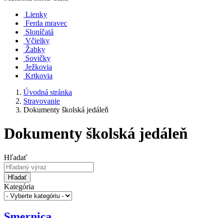
Lienky
Ferda mravec
Sloníčatá
Včielky
Žabky
Sovičky
Ježkovia
Krtkovia
Úvodná stránka
Stravovanie
Dokumenty školská jedáleň
Dokumenty školská jedáleň
Hľadať
Hľadať
Kategória
Smernica